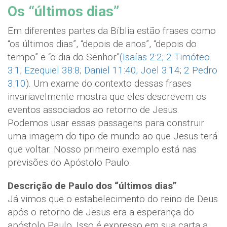
Os “últimos dias”
Em diferentes partes da Bíblia estão frases como
“os últimos dias”, “depois de anos”, “depois do
tempo” e “o dia do Senhor”
(Isaías 2:2;
2 Timóteo
3:1
;
Ezequiel 38:8
;
Daniel 11:40;
Joel 3:14
;
2 Pedro
3:10
). Um exame do contexto dessas frases
invariavelmente mostra que eles descrevem os
eventos associados ao retorno de Jesus.
Podemos usar essas passagens para construir
uma imagem do tipo de mundo ao que Jesus terá
que voltar. Nosso primeiro exemplo está nas
previsões do Apóstolo Paulo.
Descrição de Paulo dos “últimos dias”
Já vimos que o estabelecimento do reino de Deus
após o retorno de Jesus era a esperança do
apóstolo Paulo. Isso é expresso em sua carta a