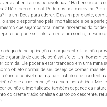
 ver e saber. Temos benevolência? Há benefícios a se
ência? Há o bem e o mal. Podemos nos maravilhar? Há
ia? Há um Deus para adorar. E assim por diante, com
o, o anseio espontâneo pela imortalidade e pela perfe
 e mesmo que sejamos totalmente ignorantes do “onde?”
sejada não pode ser inteiramente um sonho, mesmo q
ão adequada na aplicação do argumento. Isso não pro
não é garantia de que ele será satisfeito. Um homem c
er comida. Ele poderia estar trancado em uma mina su
 como objeto normal de seu desejo de comer, mas ele 
 é inconcebível que haja um instinto que não tenha a p
feição é que essas condições devem ser obtidas. Mas 
lcançar ou não a imortalidade também depende da natur
to do crente tradicionalista quanto do descrente, ref
o.