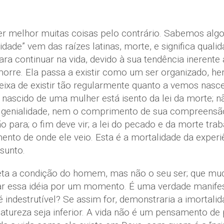
r melhor muitas coisas pelo contrário. Sabemos algo
dade” vem das raízes latinas, morte, e significa quali
ara continuar na vida, devido à sua tendência ineren
orre. Ela passa a existir como um ser organizado, he
ixa de existir tão regularmente quanto a vemos nascer.
ascido de uma mulher está isento da lei da morte; n
a genialidade, nem o comprimento de sua compreens
ão para; o fim deve vir; a lei do pecado e da morte 
mento de onde ele veio. Esta é a mortalidade da experi
sunto.
feta a condição do homem, mas não o seu ser; que mud
ar essa idéia por um momento. É uma verdade manifesta
 indestrutível? Se assim for, demonstraria a imortali
tureza seja inferior. A vida não é um pensamento de p