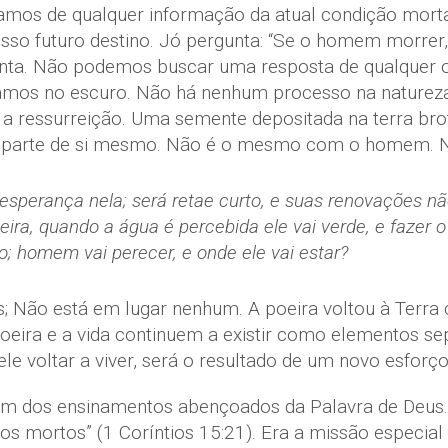
vamos de qualquer informação da atual condição morta
so futuro destino. Jó pergunta: “Se o homem morrer, e
gunta. Não podemos buscar uma resposta de qualquer o
amos no escuro. Não há nenhum processo na natureza
a ressurreição. Uma semente depositada na terra brota
é parte de si mesmo. Não é o mesmo com o homem. N
 esperança nela; será retae curto, e suas renovações não
oeira, quando a água é percebida ele vai verde, e faze
; homem vai perecer, e onde ele vai estar?
s; Não está em lugar nenhum. A poeira voltou à Terra 
poeira e a vida continuem a existir como elementos s
ele voltar a viver, será o resultado de um novo esfor
m dos ensinamentos abençoados da Palavra de Deus.
ortos” (1 Coríntios 15:21). Era a missão especial de