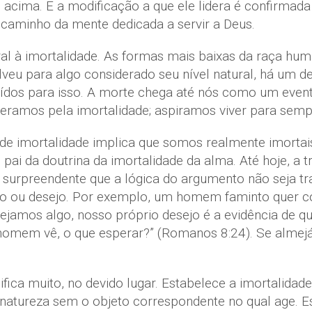
 acima. E a modificação a que ele lidera é confirma
 caminho da mente dedicada a servir a Deus.
l à imortalidade. As formas mais baixas da raça hum
eu para algo considerado seu nível natural, há um de
ídos para isso. A morte chega até nós como um even
eramos pela imortalidade; aspiramos viver para semp
e imortalidade implica que somos realmente imortais
 pai da doutrina da imortalidade da alma. Até hoje, a
 surpreendente que a lógica do argumento não seja tr
nto ou desejo. Por exemplo, um homem faminto quer co
jamos algo, nosso próprio desejo é a evidência de q
 homem vê, o que esperar?” (Romanos 8:24). Se almejá
gnifica muito, no devido lugar. Estabelece a imortalid
na natureza sem o objeto correspondente no qual age