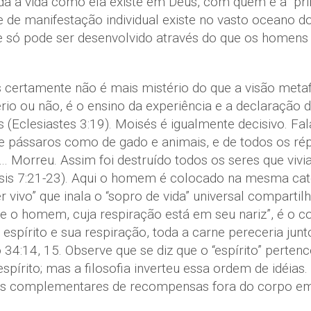
a a vida como ela existe em Deus, com quem é a “pri
 de manifestação individual existe no vasto oceano d
 e só pode ser desenvolvido através do que os homen
certamente não é mais mistério do que a visão metafí
rio ou não, é o ensino da experiência e a declaração 
clesiastes 3:19). Moisés é igualmente decisivo. Faland
e pássaros como de gado e animais, e de todos os ré
s… Morreu. Assim foi destruído todos os seres que viv
esis 7:21-23). Aqui o homem é colocado na mesma cat
vivo” que inala o “sopro de vida” universal compartil
ixe o homem, cuja respiração está em seu nariz”, é o 
espírito e sua respiração, toda a carne pereceria junt
34:14, 15. Observe que se diz que o “espírito” pert
spírito; mas a filosofia inverteu essa ordem de idéias.
inas complementares de recompensas fora do corpo em 