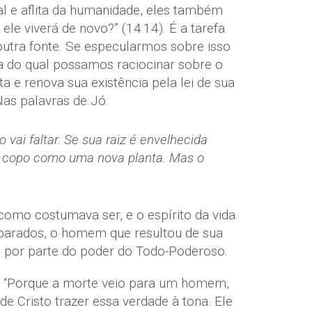
l e aflita da humanidade, eles também
le viverá de novo?” (14:14). É a tarefa
utra fonte. Se especularmos sobre isso
 do qual possamos raciocinar sobre o
 e renova sua existência pela lei de sua
as palavras de Jó:
 vai faltar. Se sua raiz é envelhecida
r o copo como uma nova planta. Mas o
como costumava ser, e o espírito da vida
eparados, o homem que resultou de sua
ço por parte do poder do Todo-Poderoso.
 “Porque a morte veio para um homem,
 Cristo trazer essa verdade à tona. Ele