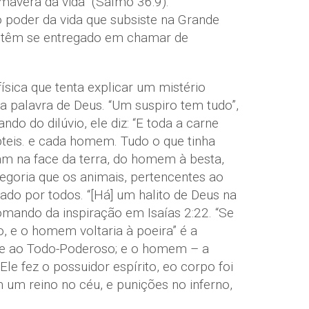
mavera da vida” (Salmo 36:9).
o poder da vida que subsiste na Grande
s têm se entregado em chamar de
sica que tenta explicar um mistério
da palavra de Deus. “Um suspiro tem tudo”,
o do dilúvio, ele diz: “E toda a carne
pteis. e cada homem. Tudo o que tinha
iam na face da terra, do homem à besta,
egoria que os animais, pertencentes ao
hado por todos. “[Há] um halito de Deus na
comando da inspiração em Isaías 2:22. “Se
o, e o homem voltaria à poeira” é a
ence ao Todo-Poderoso; e o homem – a
 Ele fez o possuidor espírito, eo corpo foi
um reino no céu, e punições no inferno,