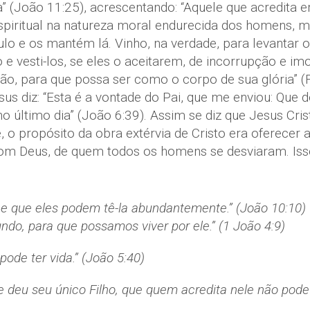
a” (João 11:25), acrescentando: “Aquele que acredita
espiritual na natureza moral endurecida dos homens, ma
lo e os mantém lá. Vinho, na verdade, para levantar o
 vesti-los, se eles o aceitarem, de incorrupção e imo
o, para que possa ser como o corpo de sua glória” (Fi
us diz: “Esta é a vontade do Pai, que me enviou: Que 
o último dia” (João 6:39). Assim se diz que Jesus Cris
e, o propósito da obra extérvia de Cristo era oferecer
om Deus, de quem todos os homens se desviaram. Isso
, e que eles podem tê-la abundantemente.” (João 10:10)
ndo, para que possamos viver por ele.” (1 João 4:9)
ode ter vida.” (João 5:40)
deu seu único Filho, que quem acredita nele não pode p