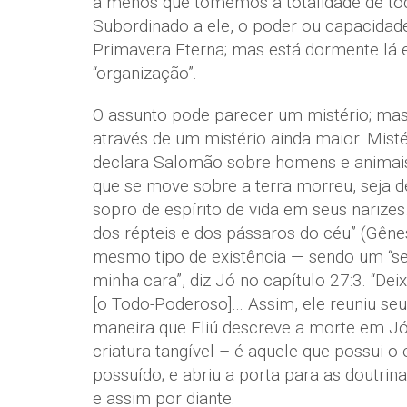
a menos que tomemos a totalidade de tod
Subordinado a ele, o poder ou capacidade
Primavera Eterna; mas está dormente lá
“organização”.
O assunto pode parecer um mistério; mas 
através de um mistério ainda maior. Misté
declara Salomão sobre homens e animais (E
que se move sobre a terra morreu, seja d
sopro de espírito de vida em seus narize
dos répteis e dos pássaros do céu” (Gên
mesmo tipo de existência — sendo um “ser 
minha cara”, diz Jó no capítulo 27:3. “De
[o Todo-Poderoso]… Assim, ele reuniu seu 
maneira que Eliú descreve a morte em Jó 
criatura tangível – é aquele que possui o e
possuído; e abriu a porta para as doutr
e assim por diante.