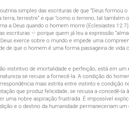
outrina simples das escrituras de que “Deus formou o 
terra, terrestre” e que “como o terreno, tal também o 
rna a Deus quando o homem morre (Eclesiastes 12:7). 
s escrituras — porque quem já leu a expressão “alma 
que Deus exerce sobre o mundo e impede uma compree
de de que o homem é uma forma passageira de vida c
 instintivo de imortalidade e perfeição, está em um 
natureza se recuse a fornecê-la. A condição do hom
rrespondência mais estrita entre instinto e condição 
tação que produz felicidade, se recusa a concedê-la
er uma nobre aspiração frustrada. É impossível explic
ondição e o destino da humanidade permaneceriam um 