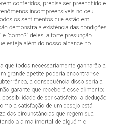
rem conferidos, precisa ser preenchido e
 fenômenos incompreensíveis no céu
 todos os sentimentos que estão em
ição demonstra a existência das condições
 e “como?” deles, a forte presunção
ue esteja além do nosso alcance no
va que todos necessariamente ganharão a
om grande apetite poderia encontrar-se
bterrânea, a conseqüência disso seria a
não garante que receberá esse alimento;
ossibilidade de ser satisfeito, a dedução
como a satisfação de um desejo está
eza das circunstâncias que regem sua
utando a alma imortal de alguém e