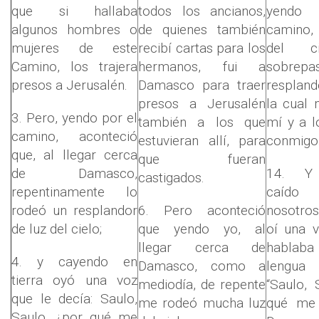
que si hallaba
todos los ancianos,
yendo
algunos hombres o
de quienes también
camino,
mujeres de este
recibí cartas para los
del c
Camino, los trajera
hermanos, fui a
sobrep
presos a Jerusalén.
Damasco para traer
respland
presos a Jerusalén
la cual
3. Pero, yendo por el
también a los que
mí y a l
camino, aconteció
estuvieran allí, para
conmigo
que, al llegar cerca
que fueran
de Damasco,
14. Y 
castigados.
repentinamente lo
caíd
rodeó un resplandor
6. Pero aconteció
nosotros
de luz del cielo;
que yendo yo, al
oí una 
llegar cerca de
hablaba
4. y cayendo en
Damasco, como a
lengua
tierra oyó una voz
mediodía, de repente
“Saulo, 
que le decía: Saulo,
me rodeó mucha luz
qué me 
Saulo, ¿por qué me