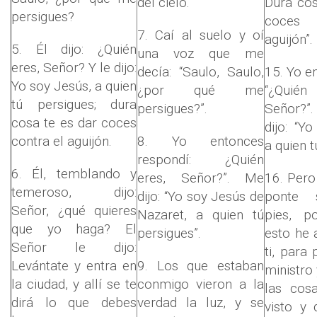
del cielo.
Dura cos
persigues?
coces 
7. Caí al suelo y oí
aguijón”.
5. Él dijo: ¿Quién
una voz que me
eres, Señor? Y le dijo:
decía: “Saulo, Saulo,
15. Yo en
Yo soy Jesús, a quien
¿por qué me
“¿Qui
tú persigues; dura
persigues?”.
Señor?”.
cosa te es dar coces
dijo: “Y
contra el aguijón.
8. Yo entonces
a quien t
respondí: ¿Quién
6. Él, temblando y
eres, Señor?”. Me
16. Pero
temeroso, dijo:
dijo: “Yo soy Jesús de
ponte 
Señor, ¿qué quieres
Nazaret, a quien tú
pies, p
que yo haga? El
persigues”.
esto he 
Señor le dijo:
ti, para
Levántate y entra en
9. Los que estaban
ministro 
la ciudad, y allí se te
conmigo vieron a la
las cos
dirá lo que debes
verdad la luz, y se
visto y 