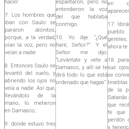
hacer.
espantaron, pero no
en 
entendieron la voz
apareceré
7. Los hombres que
del que hablaba
iban con Saulo se
conmigo.
17. libr
pararon atónitos,
pueblo
porque, a la verdad,
10. Yo dije: “¿Qué
gentiles
oían la voz, pero no
haré, Señor?”. Y el
ahora te
veían a nadie.
Señor me dijo:
“Levántate y vete a
18. par
8. Entonces Saulo se
Damasco, y allí se te
sus ojo
levantó del suelo, y
dirá todo lo que está
se convi
abriendo los ojos no
ordenado que hagas”.
tiniebla
veía a nadie. Así que,
de la p
llevándolo de la
Satanás 
mano, lo metieron
que reci
en Damasco,
fe que 
perdón 
9. donde estuvo tres
y herenc