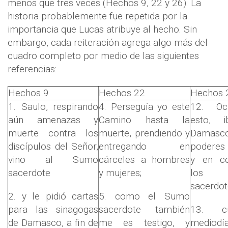
menos que tres veces (Hechos 9, 22 y 26). La
historia probablemente fue repetida por la
importancia que Lucas atribuye al hecho. Sin
embargo, cada reiteración agrega algo más del
cuadro completo por medio de las siguientes
referencias:
Hechos 9
Hechos 22
Hechos 
1. Saulo, respirando
4. Perseguía yo este
12. Oc
aún amenazas y
Camino hasta la
esto, 
muerte contra los
muerte, prendiendo y
Dama
discípulos del Señor,
entregando en
poderes
vino al Sumo
cárceles a hombres
y en co
sacerdote
y mujeres;
los pr
sacerdot
2. y le pidió cartas
5. como el Sumo
para las sinagogas
sacerdote también
13. c
de Damasco, a fin de
me es testigo, y
mediodí