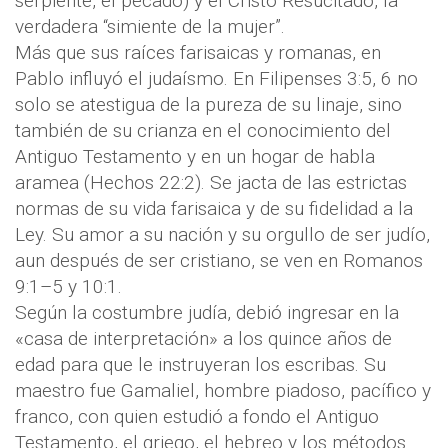
serpiente, el pecado) y el Cristo Resucitado, la
verdadera “simiente de la mujer”.
Más que sus raíces farisaicas y romanas, en
Pablo influyó el judaísmo. En Filipenses 3:5, 6 no
solo se atestigua de la pureza de su linaje, sino
también de su crianza en el conocimiento del
Antiguo Testamento y en un hogar de habla
aramea (Hechos 22:2). Se jacta de las estrictas
normas de su vida farisaica y de su fidelidad a la
Ley. Su amor a su nación y su orgullo de ser judío,
aun después de ser cristiano, se ven en Romanos
9:1–5 y 10:1.
Según la costumbre judía, debió ingresar en la
«casa de interpretación» a los quince años de
edad para que le instruyeran los escribas. Su
maestro fue Gamaliel, hombre piadoso, pacífico y
franco, con quien estudió a fondo el Antiguo
Testamento, el griego, el hebreo y los métodos