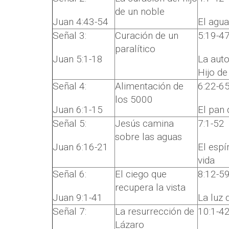
de un noble
Juan 4:43-54
El agua
Señal 3:
Curación de un
5:19-4
paralítico
Juan 5:1-18
La auto
Hijo de
Señal 4:
Alimentación de
6:22-6
los 5000
Juan 6:1-15
El pan 
Señal 5:
Jesús camina
7:1-52
sobre las aguas
Juan 6:16-21
El espír
vida
Señal 6:
El ciego que
8:12-5
recupera la vista
Juan 9:1-41
La luz
Señal 7:
La resurrección de
10:1-4
Lázaro