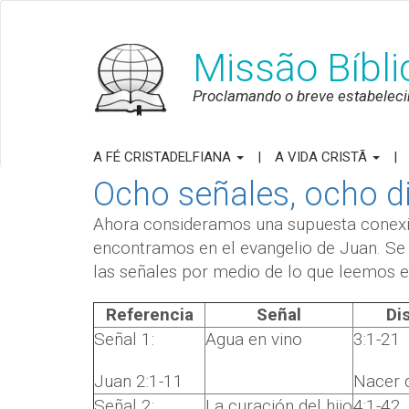
Missão Bíbl
Proclamando o breve estabeleci
A FÉ CRISTADELFIANA
A VIDA CRISTÃ
Ocho señales, ocho d
Ahora consideramos una supuesta conexió
encontramos en el evangelio de Juan. Se
las señales por medio de lo que leemos e
Referencia
Señal
Di
Señal 1:
Agua en vino
3:1-21
Juan 2:1-11
Nacer 
Señal 2:
La curación del hijo
4:1-42