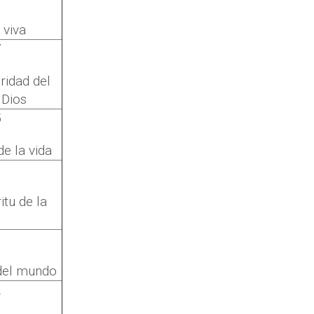
 viva
7
ridad del
 Dios
5
de la vida
itu de la
9
 del mundo
2