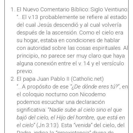
El Nuevo Comentario Bíblico: Siglo Veintiuno:
“…El v.13 probablemente se refiere al estado
del cual Jesús descendió y al cual volvería
después de la ascensión. Como el cielo era
su hogar, estaba en condiciones de hablar
con autoridad sobre las cosas espirituales. Al
principio, no parece ser muy claro que haya
alguna conexión entre el v. 14 y el versículo
previo.
El papa Juan Pablo II (Catholic.net)
“…A propósito de ese
“¿De dónde eres tú?”
, en
el coloquio nocturno con Nicodemo
podemos escuchar una declaración
significativa:
“Nadie sube al cielo sino el que
bajó del cielo, el Hijo del hombre, que está en
el cielo”
(Jn 3:13). Esta
“venida”
del cielo, del
Padre, indica la
“preexistencia”
divina de