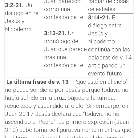
Juan parecido
hablar de cosas
3:2-21.
Un
como una
celestiales.
diálogo entre
confesión de fe.
3:14-21.
El
Jesús y
diálogo entre
Nicodemo.
3:13-21.
Un
Jesús y
monólogo de
Nicodemo
Juan que parece
continúa con las
más una
palabras de v. 14
confesión de fe.
anticipando un
evento futuro.
·
La última frase de v. 13
– “que está en el cielo” –
no puede ser dicha por Jesús porque todavía no
había sufrido en la cruz, bajado a la tumba,
resucitado y ascendido al cielo. Sin embargo, en
Juan 20:17 Jesús declara que “todavía no ha
ascendido al Padre”. La primera expresión (Juan
3:13) debe tomarse figurativamente mientras que
la última se refiere a la partida real de Jesús al