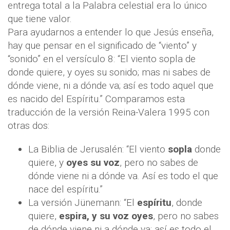
entrega total a la Palabra celestial era lo único
que tiene valor.
Para ayudarnos a entender lo que Jesús enseña,
hay que pensar en el significado de “viento” y
“sonido” en el versículo 8: “El viento sopla de
donde quiere, y oyes su sonido; mas ni sabes de
dónde viene, ni a dónde va; así es todo aquel que
es nacido del Espíritu.” Comparamos esta
traducción de la versión Reina-Valera 1995 con
otras dos:
La Biblia de Jerusalén: “El viento
sopla
donde
quiere, y
oyes su voz
, pero no sabes de
dónde viene ni a dónde va. Así es todo el que
nace del espíritu.”
La versión Jünemann: “El
espíritu
, donde
quiere,
espira, y su voz oyes
, pero no sabes
de dónde viene ni a dónde va; así es todo el