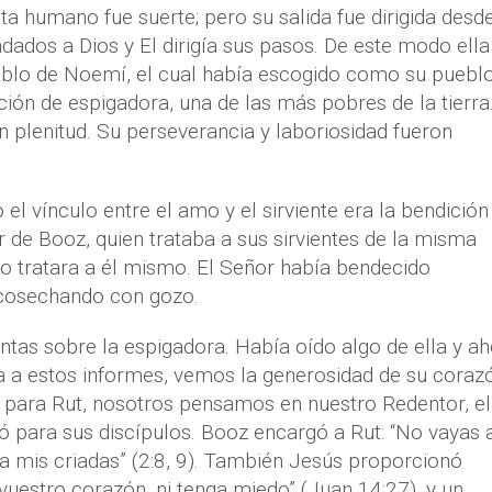
sta humano fue suerte; pero su salida fue dirigida desd
ados a Dios y El dirigía sus pasos. De este modo ella
eblo de Noemí, el cual había escogido como su pueblo
ión de espigadora, una de las más pobres de la tierra
n plenitud. Su perseverancia y laboriosidad fueron
.
 el vínculo entre el amo y el sirviente era la bendición
r de Booz, quien trataba a sus sirvientes de la misma
lo tratara a él mismo. El Señor había bendecido
 cosechando con gozo.
ntas sobre la espigadora. Había oído algo de ella y ah
 a estos informes, vemos la generosidad de su corazó
 para Rut, nosotros pensamos en nuestro Redentor, el
ó para sus discípulos. Booz encargó a Rut: “No vayas 
a mis criadas” (2:8, 9). También Jesús proporcionó
vuestro corazón, ni tenga miedo” (Juan 14:27), y un