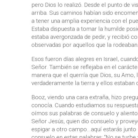
pero Dios lo realizó. Desde el punto de vi
arriba. Sus caminos habían sido encomend
a tener una amplia experiencia con el pu
Estaba dispuesta a tomar la humilde posic
estaba avergonzada de pedir, y recibió co
observadas por aquellos que la rodeaban
Esos fueron días alegres en Israel, cuando
Señor. También se reflejaba en el carácte
manera que el querría que Dios, su Amo, 
verdaderamente la tierra y ellos estaban
Booz, viendo una cara extraña, hizo pregu
conocía. Cuando estudiamos su respuesta
oímos sus palabras de consuelo y aliento
Señor Jesús, quien dio consuelo y provey
espigar a otro campo…aquí estarás junto 
consuelo en estas palabras: “No se turbe 