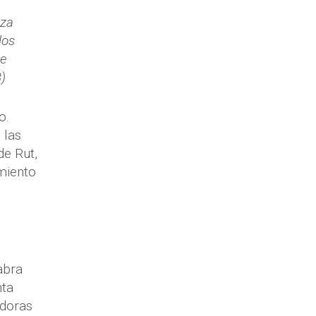
nza
los
ue
)
o.
 las
de Rut,
miento
abra
nta
edoras