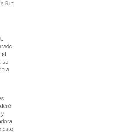
e Rut:
t,
arado
 el
: su
do a
es
ideró
 y
adora
 esto,