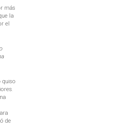
or más
que la
r el
o
na
o quiso
iores.
rna
para
ló de