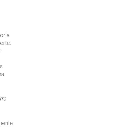
oria
erte;
r
s
na
rra
amente