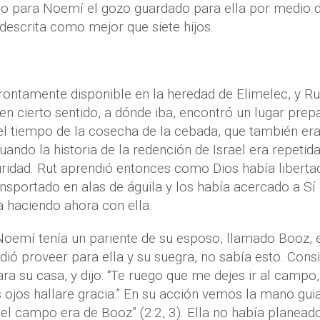
do para Noemí el gozo guardado para ella por medio d
descrita como mejor que siete hijos.
rontamente disponible en la heredad de Elimelec, y Ru
n cierto sentido, a dónde iba, encontró un lugar prep
 el tiempo de la cosecha de la cebada, que también era
ando la historia de la redención de Israel era repetida
scuridad. Rut aprendió entonces como Dios había liberta
nsportado en alas de águila y los había acercado a Sí
 haciendo ahora con ella.
 Noemí tenía un pariente de su esposo, llamado Booz, 
dió proveer para ella y su suegra, no sabía esto. Cons
a su casa, y dijo: “Te ruego que me dejes ir al campo,
 ojos hallare gracia.” En su acción vemos la mano gui
del campo era de Booz” (2:2, 3). Ella no había planeado