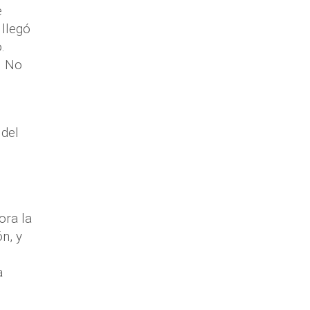
e
 llegó
.
. No
 del
ora la
n, y
a