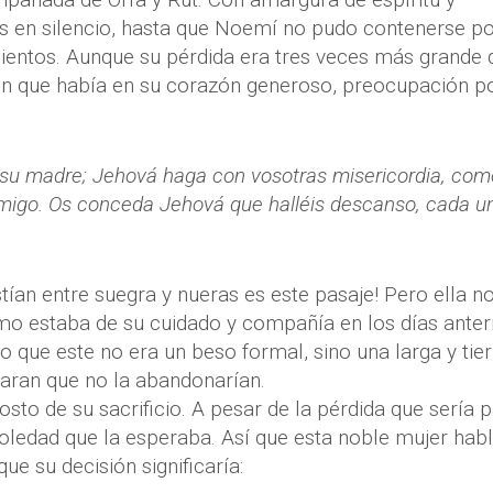
s en silencio, hasta que Noemí no pudo contenerse p
entos. Aunque su pérdida era tres veces más grande 
ión que había en su corazón generoso, preocupación po
 su madre; Jehová haga con vosotras misericordia, com
nmigo. Os conceda Jehová que halléis descanso, cada u
tían entre suegra y nueras es este pasaje! Pero ella n
mo estaba de su cuidado y compañía en los días anter
 que este no era un beso formal, sino una larga y tie
raran que no la abandonarían.
to de su sacrificio. A pesar de la pérdida que sería 
soledad que la esperaba. Así que esta noble mujer hab
que su decisión significaría: