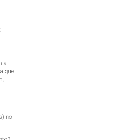
,
n a
ca que
n,
s) no
nto?