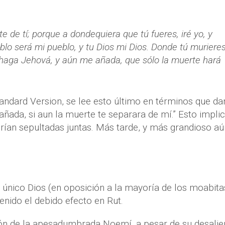
 de tí; porque a dondequiera que tú fueres, iré yo, y
eblo será mi pueblo, y tu Dios mi Dios. Donde tú murieres
me haga Jehová, y aún me añada, que sólo la muerte hará
tandard Version, se lee esto último en términos que da
ñada, si aun la muerte te separara de mí.” Esto impli
rían sepultadas juntas. Más tarde, y más grandioso aú
l único Dios (en oposición a la mayoría de los moabita
enido el debido efecto en Rut.
zón de la apesadumbrada Noemí, a pesar de su desalie