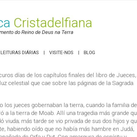
ica
Cristadelfiana
mento do Reino de Deus na Terra
LEITURAS DIÁRIAS
VISITE-NOS
BLOG
ros días de los capítulos finales del libro de Jueces,
luz celestial que cae sobre las páginas de la Sagrada
o los jueces gobernaban la tierra, cuando la familia de
 a la tierra de Moab. Allí una tragedia más grande qu
viuda; más tarde se vio privada de sus dos hijos y q
nte, habiendo oído que no había más hambre en Judá,
mpañada de Orfa y Rut. Con amargura de espíritu y