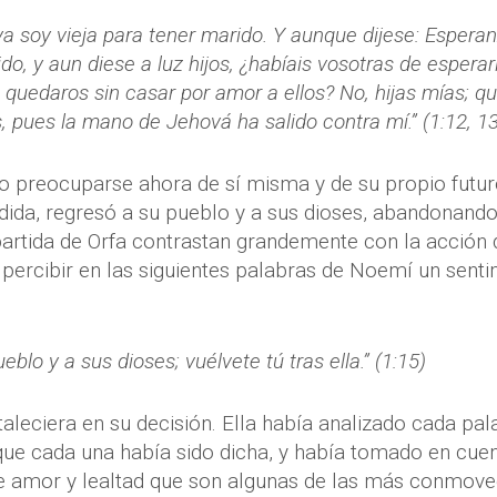
 ya soy vieja para tener marido. Y aunque dijese: Espera
o, y aun diese a luz hijos, ¿habíais vosotras de esperar
quedaros sin casar por amor a ellos? No, hijas mías; q
pues la mano de Jehová ha salido contra mí.” (1:12, 13
to preocuparse ahora de sí misma y de su propio futur
dida, regresó a su pueblo y a sus dioses, abandonando
a partida de Orfa contrastan grandemente con la acción 
ercibir en las siguientes palabras de Noemí un senti
blo y a sus dioses; vuélvete tú tras ella.” (1:15)
taleciera en su decisión. Ella había analizado cada pal
que cada una había sido dicha, y había tomado en cue
 de amor y lealtad que son algunas de las más conmov