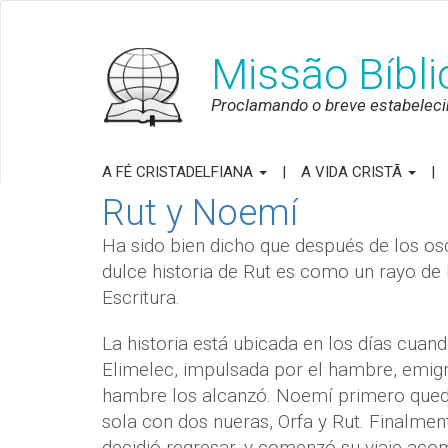
Missão Bíbl
Proclamando o breve estabeleci
A FÉ CRISTADELFIANA
A VIDA CRISTÃ
Rut y Noemí
Ha sido bien dicho que después de los oscu
dulce historia de Rut es como un rayo de 
Escritura.
La historia está ubicada en los días cuand
Elimelec, impulsada por el hambre, emigró
hambre los alcanzó. Noemí primero quedó 
sola con dos nueras, Orfa y Rut. Finalme
decidió regresar, y comenzó su viaje aco