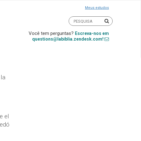
Meus estudos
Você tem perguntas?
Escreva-nos em
questions@labiblia.zendesk.com!
 la
e el
uedó