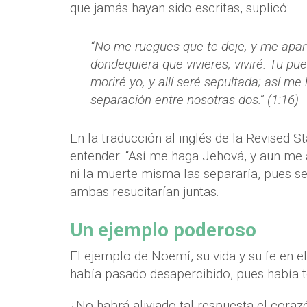
que jamás hayan sido escritas, suplicó:
“No me ruegues que te deje, y me aparte
dondequiera que vivieres, viviré. Tu pu
moriré yo, y allí seré sepultada; así 
separación entre nosotras dos.” (1:16)
En la traducción al inglés de la Revised S
entender: “Así me haga Jehová, y aun me a
ni la muerte misma las separaría, pues se
ambas resucitarían juntas.
Un ejemplo poderoso
El ejemplo de Noemí, su vida y su fe en e
había pasado desapercibido, pues había t
¿No habrá aliviado tal respuesta el cora