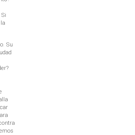
 Si
 la
o. Su
iudad
der?
e
alla
car
para
contra
odemos