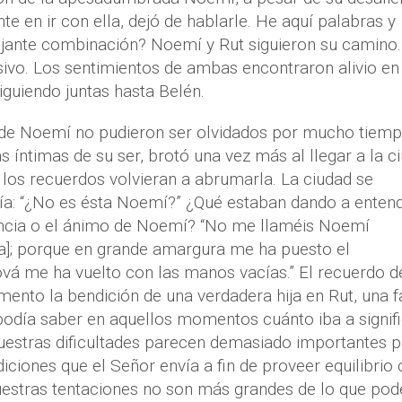
 en ir con ella, dejó de hablarle. He aquí palabras y
ejante combinación? Noemí y Rut siguieron su camino.
sivo. Los sentimientos de ambas encontraron alivio en
iguiendo juntas hasta Belén.
a de Noemí no pudieron ser olvidados por mucho tiemp
s íntimas de su ser, brotó una vez más al llegar a la c
 los recuerdos volvieran a abrumarla. La ciudad se
cía: “¿No es ésta Noemí?” ¿Qué estaban dando a enten
encia o el ánimo de Noemí? “No me llaméis Noemí
a]; porque en grande amargura me ha puesto el
vá me ha vuelto con las manos vacías.” El recuerdo d
ento la bendición de una verdadera hija en Rut, una f
día saber en aquellos momentos cuánto iba a signifi
nuestras dificultades parecen demasiado importantes 
iciones que el Señor envía a fin de proveer equilibrio 
nuestras tentaciones no son más grandes de lo que p