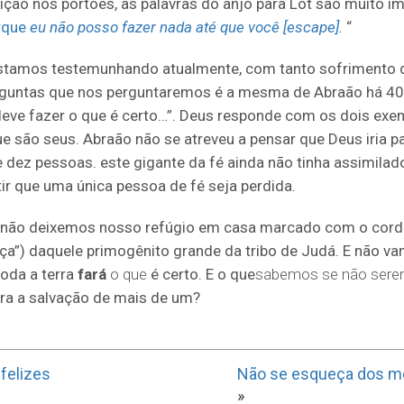
ição nos portões, as palavras do anjo para Lot são muito i
rque
eu não posso fazer nada até que você [escape].
“
estamos testemunhando atualmente, com tanto sofrimento 
guntas que nos perguntaremos é a mesma de Abraão há 400
o deve fazer o que é certo…”. Deus responde com os dois exe
e são seus. Abraão não se atreveu a pensar que Deus iria p
dez pessoas. este gigante da fé ainda não tinha assimilado
ir que uma única pessoa de fé seja perdida.
 não deixemos nosso refúgio em casa marcado com o cord
ça”) daquele primogênito grande da tribo de Judá. E não v
toda a terra
fará
o que
é certo. E
o que
sabemos se não sere
ra a salvação de mais de um?
felizes
Não se esqueça dos m
»