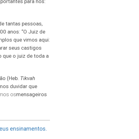
mportantes para nós:
de tantas pessoas,
0 anos: “O Juiz de
mplos que vimos aqui:
arar seus castigos
 que o juiz de toda a
ão (Heb.
Tikvah
amos duvidar que
mos os
mensageiros
eus ensinamentos.