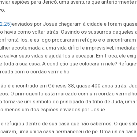
nviar espiões para Jericó, uma aventura que anteriormente
vo.
 2:25)
enviados por Josué chegaram à cidade e foram quas
ão havia como voltar atrás. Ouvindo os sussurros daqueles 
nfrontá-los, eles logo procuraram refúgio e o encontraram 
ulher acostumada a uma vida difícil e imprevisível, imediat
 salvar suas vidas e ajudá-los a escapar. Em troca, ele ex
 e toda a sua casa. A condição que colocaram nele? Refugie
rcada com o cordão vermelho.
dão é encontrado em Gênesis 38, quase 400 anos atrás. Judá
meos. O primogênito está marcado com um cordão vermelho
 torna-se um símbolo do principado da tribo de Judá, uma t
elo menos um dos espiões enviados por Josué.
se refugiou dentro de sua casa que não sabemos. O que s
 caíram, uma única casa permaneceu de pé. Uma única casa 