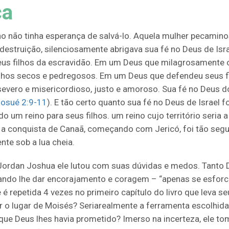
ça
cho não tinha esperança de salvá-lo. Aquela mulher pecamin
 destruição, silenciosamente abrigava sua fé no Deus de Isr
us filhos da escravidão. Em um Deus que milagrosamente 
hos secos e pedregosos. Em um Deus que defendeu seus fi
severo e misericordioso, justo e amoroso. Sua fé no Deus d
osué 2:9-11
). E tão certo quanto sua fé no Deus de Israel 
do um reino para seus filhos. um reino cujo território seria a
b, a conquista de Canaã, começando com Jericó, foi tão segu
nte sob a lua cheia.
 Jordan Joshua ele lutou com suas dúvidas e medos. Tanto
ando lhe dar encorajamento e coragem – “apenas se esfor
 é repetida 4 vezes no primeiro capítulo do livro que leva s
o lugar de Moisés?
Seria
realmente a ferramenta escolhida 
 que Deus lhes havia prometido? Imerso na incerteza, ele to