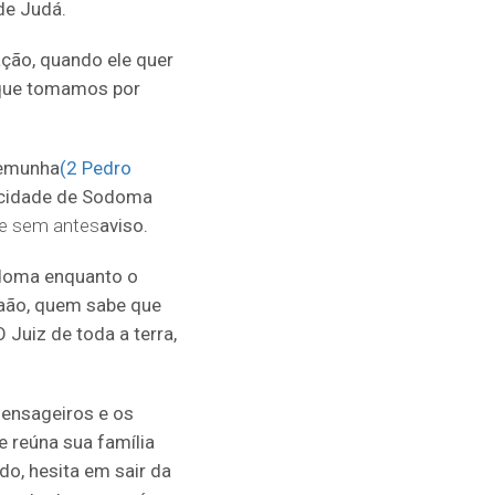
de Judá.
ção, quando ele quer
 que tomamos por
temunha
(2 Pedro
a cidade de Sodoma
e sem antes
aviso.
odoma enquanto o
braão, quem sabe que
 Juiz de toda a terra,
mensageiros e os
e reúna sua família
do, hesita em sair da