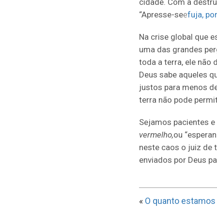
cidade. Com a destru
“Apresse-se
e
fuja, po
Na crise global que 
uma das grandes per
toda a terra, ele nã
Deus sabe aqueles qu
justos para menos de 
terra não pode permit
Sejamos pacientes e
vermelho,
ou “esperan
neste caos o juiz de 
enviados por Deus pa
«
O quanto estamos 