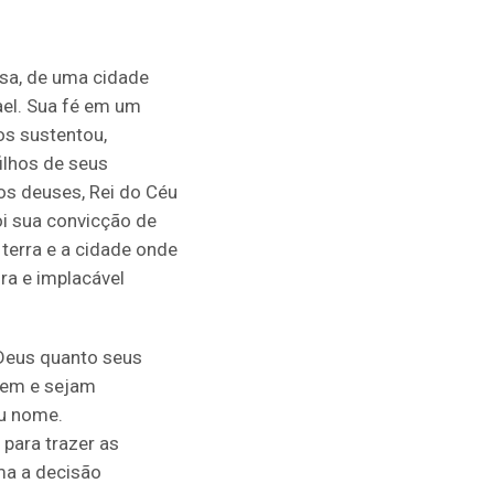
osa, de uma cidade
ael. Sua fé em um
os sustentou,
lhos de seus
os deuses, Rei do Céu
foi sua convicção de
 terra e a cidade onde
ra e implacável
 Deus quanto seus
cem e sejam
eu nome.
para trazer as
ma a decisão