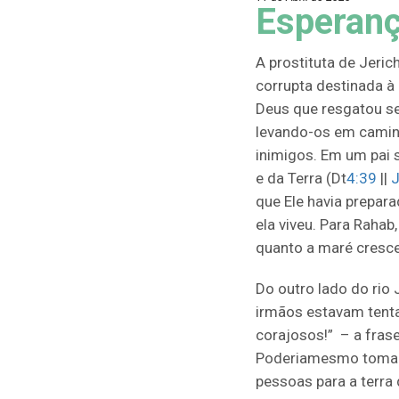
Esperan
A prostituta de Jeri
corrupta destinada à
Deus que resgatou se
levando-os em camin
inimigos. Em um pai 
e da Terra (Dt
4:39
||
J
que Ele havia prepara
ela viveu. Para Raha
quanto a maré cresce
Do outro lado do rio
irmãos estavam tent
corajosos!” – a frase
Poderia
mesmo tomar 
pessoas para a terra