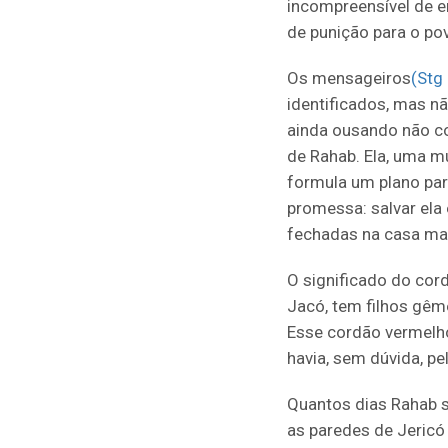
incompreensível de e
de punição para o po
Os mensageiros
(Stg
identificados, mas n
ainda ousando não co
de Rahab. Ela, uma m
formula um plano para
promessa: salvar ela
fechadas na casa ma
O significado do cor
Jacó, tem filhos gê
Esse cordão vermelho
havia, sem dúvida, p
Quantos dias Rahab 
as paredes de Jericó