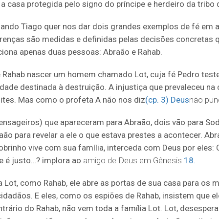
a casa protegida pelo signo do príncipe e herdeiro da tribo 
ando Tiago quer nos dar dois grandes exemplos de fé em a
crenças são medidas e definidas pelas decisões concretas
ciona apenas duas pessoas: Abraão e Rahab.
e Rahab nascer um homem chamado Lot, cuja fé Pedro tes
idade destinada à destruição. A injustiça que prevaleceu n
ites. Mas como o profeta A não nos diz
(cp. 3) Deus
não pun
mensageiros) que apareceram para Abraão, dois vão para S
aão para revelar a ele o que estava prestes a acontecer. A
brinho vive com sua família, interceda com Deus por eles: O
ue é justo…? implora ao
amigo de Deus em Gênesis
18.
Lot, como Rahab, ele abre as portas de sua casa para os 
idadãos. E eles, como os espiões de Rahab, insistem que el
ntrário do Rahab, não vem toda a família Lot. Lot, desespera