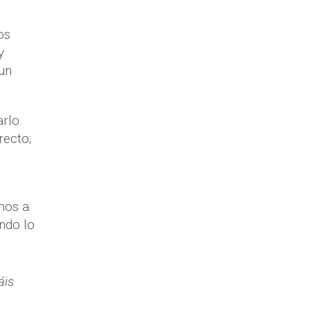
os
y
un
rlo.
recto;
mos a
ndo lo
áis