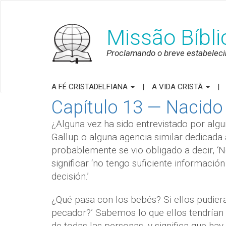
Missão Bíbl
Proclamando o breve estabeleci
A FÉ CRISTADELFIANA
A VIDA CRISTÃ
Capítulo 13 — Nacido 
¿Alguna vez ha sido entrevistado por alg
Gallup o alguna agencia similar dedicada a
probablemente se vio obligado a decir, ‘N
significar ‘no tengo suficiente informaci
decisión.’
¿Qué pasa con los bebés? Si ellos pudiera
pecador?’ Sabemos lo que ellos tendrían 
de todas las personas, y significa que ha