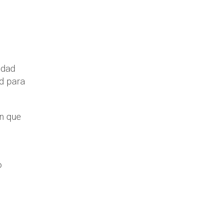
idad
ad para
ón que
.
o