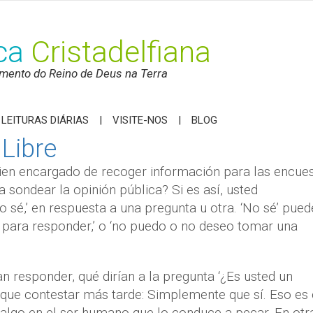
ica
Cristadelfiana
mento do Reino de Deus na Terra
LEITURAS DIÁRIAS
VISITE-NOS
BLOG
Libre
uien encargado de recoger información para las encue
 sondear la opinión pública? Si es así, usted
o sé,’ en respuesta a una pregunta u otra. ‘No sé’ pued
ón para responder,’ o ‘no puedo o no deseo tomar una
n responder, qué dirían a la pregunta ‘¿Es usted un
que contestar más tarde: Simplemente que sí. Eso es 
y algo en el ser humano que lo conduce a pecar. En otr