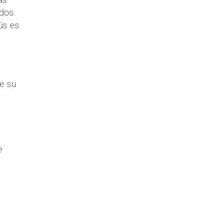
dos.
ús es
e su
e