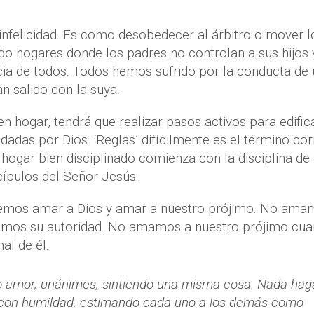
 infelicidad. Es como desobedecer al árbitro o mover l
do hogares donde los padres no controlan a sus hijos 
cia de todos. Todos hemos sufrido por la conducta de 
n salido con la suya.
 hogar, tendrá que realizar pasos activos para edifica
adas por Dios. ‘Reglas’ difícilmente es el término cor
Un hogar bien disciplinado comienza con la disciplina de
ípulos del Señor Jesús.
bemos amar a Dios y amar a nuestro prójimo. No ama
mos su autoridad. No amamos a nuestro prójimo cua
al de él.
o amor, unánimes, sintiendo una misma cosa. Nada hag
n con humildad, estimando cada uno a los demás como