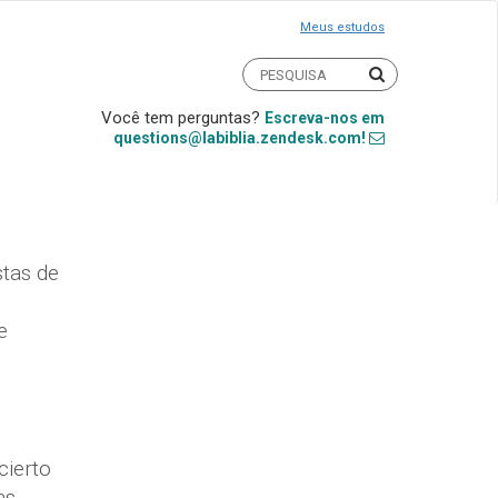
Meus estudos
Você tem perguntas?
Escreva-nos em
questions@labiblia.zendesk.com!
stas de
e
cierto
as